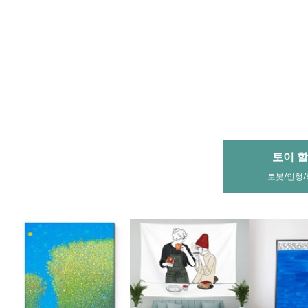
히가시노게이고 대표작품전
초중고
#나미야잡화점의기적 #용의자X의헌신
초중고 우