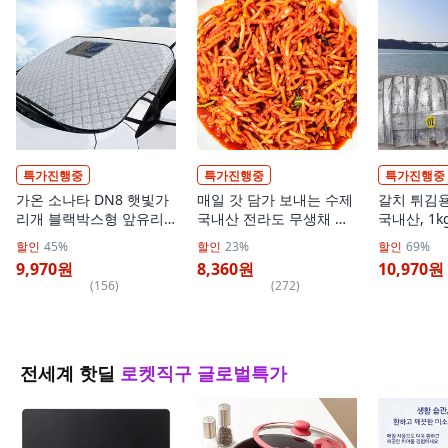
특가진행중
특가진행중
특가진행중
가온 소나타 DN8 햇빛가
매일 갓 담가 보내는 수제
갈치 튀김용 
리개 블랙박스형 앞유리
국내산 전라도 무생채 김
국내산, 1kg
차량용 덮개, 1개
치, 1개, 1kg
할인
45%
할인
23%
할인
69%
9,970원
8,360원
10,970원
(
156
)
(
272
)
전세계 핫딜
로켓직구 글로벌특가