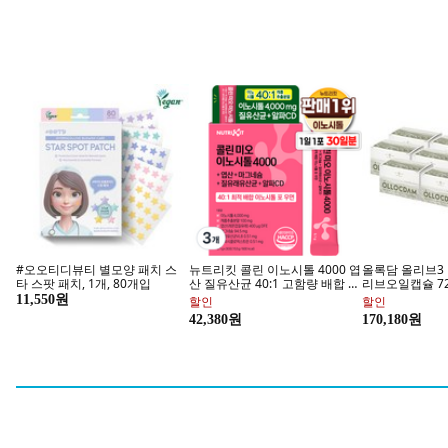
프리미에팜
알
브랜드샵 찜하고 1천 원 쿠폰 받기
브랜드샵 찜하고 
비비키드 셔츠 스트라이프 니트
유니커브 주니어용 리본 레터링
타오미 아동용 