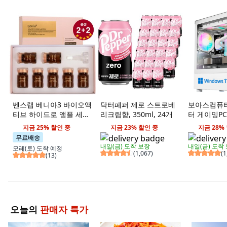
벤스랩 베니아3 바이오액
닥터페퍼 제로 스트로베
보아스컴퓨터
티브 하이드로 앰플 세트
리크림향, 350ml, 24개
터 게이밍P
7개입, 4개, 35ml
하이엔드PC
지금 25% 할인 중
지금 23% 할인 중
지금 28%
버워치 피파
무료배송
라운드 디아블
내일(금)
도착 보장
내일(금)
도착
모레(토)
도착 예정
데스크탑 고사
(
1,067
)
(
1
(
13
)
12400F, 지
4060 Ti, 32
WIN11 Ho
오늘의
판매자 특가