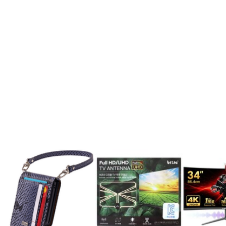
쿠폰할인
165Hz/240H
31,700원
298,000원
사율 내장스피커
드, 88cm, 34i