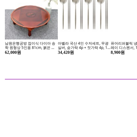
토이 할인 마켓
세상의 모든 
로봇/인형/학습완구 외
지금 
[인메이블] 장용길 작가 아트에
패브릭 포스터 감성 인테리어포
다 괜찮을거야 
디션 24종 풍경화 그림 거실 인
스터 낭만연인 배경, 러브식당
링 인테리어 캔버스
테리어 그림 추상화 액자 달항아
7종, 14.숨 참
230,000원
20,700원
42,350원
리, 03.들꽃이야기, 캔버스 액자,
중형12호 [60.6x50cm]