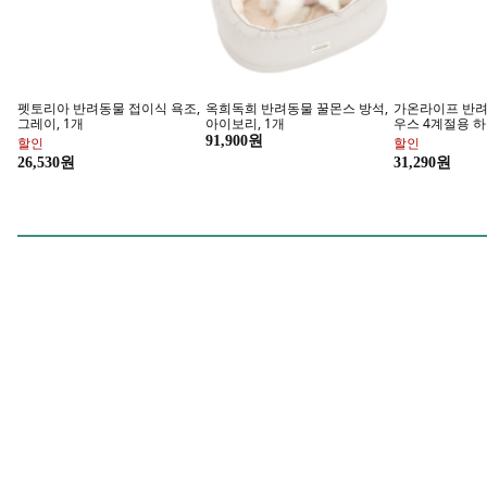
간편한 차량용
무료배송, 무료설치
아이끌레 십이지신 시바견 피규
하이글로씨 스팟 리무버 워터스
오토크루 파노라
어 키링, 개띠, 1개
팟 유리세정제, 500ml, 1개
등 48라이트, 혼
8,800원
15,500원
28,900원