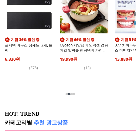
지금 36% 할인 중
지금 66% 할인 중
지금 51
로지텍 마우스 장패드, 2개, 블
Oyoson 저압냄비 인덕션 겸용
377 치아파
랙
저압 압력솥 진공냄비 가정용
스 미백치약
국냄비28CM, 1개, 화이트,
제거 구강케어,
6,330
원
19,990
원
13,880
원
28cm
(
378
)
(
13
)
HOT! TREND
카테고리별
추천 광고상품