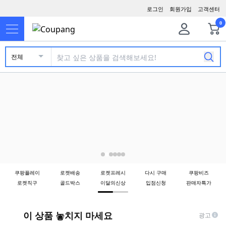
로그인
회원가입
고객센터
0
전체
쿠팡플레이
로켓배송
로켓프레시
다시 구매
쿠팡비즈
로켓직구
골드박스
이달의신상
입점신청
판매자특가
이 상품 놓치지 마세요
광고