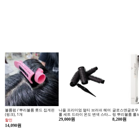
헬스 보충&
지금 