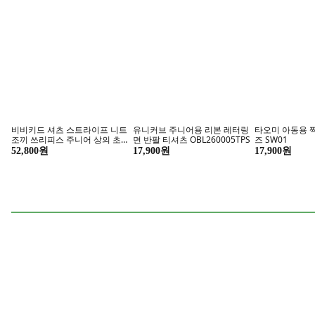
곤충과 함께하는 여름!
반려동
올 여름 작은 친구와 특별한 추억을
알뜰
펫토리아 반려동물 접이식 욕조,
옥희독희 반려동물 꿀몬스 방석,
가온라이프 반려
그레이, 1개
아이보리, 1개
우스 4계절용 
여름집 특대, 1
91,900원
할인
할인
26,530원
31,290원