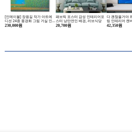
부라더 소잉팩토리 고급 코아사
[4종세트] 코르티스 그린그린 위
금전재수귀인부
20색 실세트 재봉사 미싱실 재봉
버스 앨범 미니 2집 EP 앨범
도움으로 금전과
용품 수예용품
CORTIS GREENGREEN
인덕이 좋아지는
23,980원
44,000원
30,000원
Weverse+하드슬리브 증정