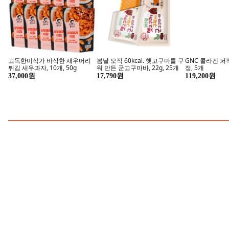
고독한미식가 바삭한 새우머리
봄날 오직 60kcal. 햇고구마를 구
GNC 콜라겐 퍼펙
튀김 새우과자, 10개, 50g
워 만든 군고구마바, 22g, 25개
정, 5개
37,000원
17,790원
119,200원
닥터피엘 여름철 녹물 해방!
한일 전기모기
지금 구매하기
지금 