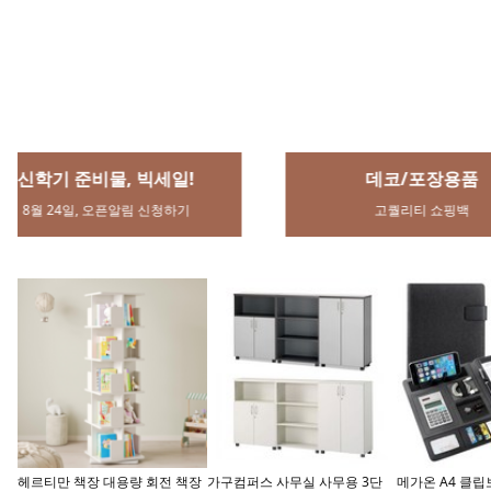
창문형 식기건조대 세로거치형 1
지오리스 멀티플 최대 하중
유한락스 멀티액
단 싱크선반 1200 스텐304 연마
300kg 프리미엄 3단 와이드 주
제, 510ml, 3개
제없는 무타공 뉴해피, 1개, 거치
방 수납장, 블랙
136,000원
49,700원
9,840원
대/7mm
손은 계속 노화중,썬핸드크림
아모레퍼
지금 구매하기
브랜드 별 