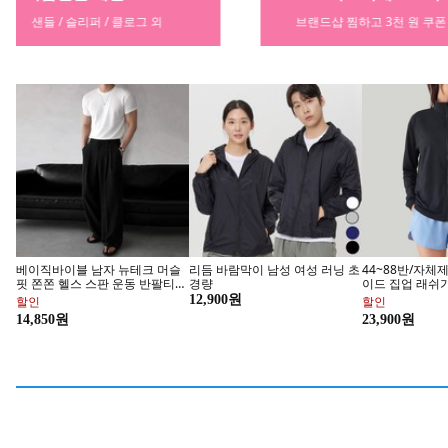
브랜드샵 찜하고 3천 원 쿠폰 받기
의류부터
베이직바이블 남자 뉴테크 머슬
리듬 바람막이 남성 여성 러닝 초
44~88반/자체
핏 쫀쫀 헬스 스판 운동 반팔티
경량
이드 집업 래쉬가드
부드러운 무지 라운드 기능성 짐
팔 루즈핏 하이넥
12,900원
할인
할인
웨어 슬림 남성 티셔츠(6color)
남녀공용 상의 
14,850원
23,900원
블랙M, 블랙