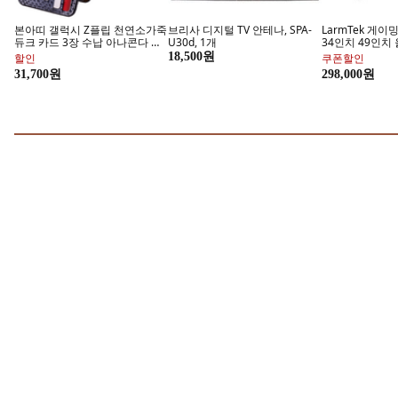
데코/포장용품
학용품/
고퀄리티 쇼핑백
예체능 수
헤르티만 책장 대용량 회전 책장
가구컴퍼스 사무실 사무용 3단
메가온 A4 클립
사각형 책장 거실 서재 책꽂이, 5
책장 높은수납장 서재 캐비닛 SF
철 서류 케이스 
단, 화이트
TR 멜론, 화이트, 3단하문장
바인더, 1개, 블
102,320원
29,700원
할인
페브리즈 강력탈취 냄새리셋!
BEST 질레
69,800원
99.99% 항균, 박테리아 제거까지!
질레트 BEST 