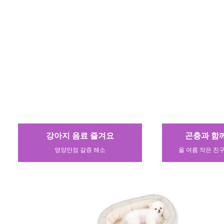
햇빛가리개
타이어도 이