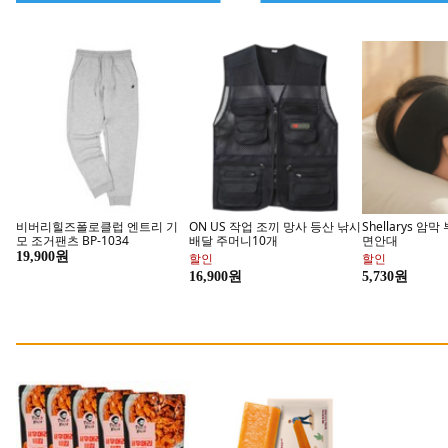
비버리힐즈폴로클럽 엔트리 기
ON US 작업 조끼 망사 등산 낚시
Shellarys 암
모 조거팬츠 BP-1034
배달 주머니10개
면안대
19,900원
할인
할인
카누 바리스타 전용캡슐
일상 식품
16,900원
5,730원
최적의 아메리카노는 카누
지금 