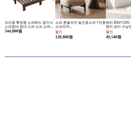
프리엠 확장형 소파베드 접이식
소파 흔들의자 일인용쇼파 1인용
베리 800/120
소파침대 침대 소파 쇼파 쇼파침
쇼파의자
벤치 정리 수납장,
대 쇼파베드 원목 공간활용, 베이
700MM*580MM*580mm, 흰
이트
544,000원
할인
할인
지 매트리스, 호두색
색
전기면도기 입문도 브라운
LG 썸
120,800원
49,540원
브라운 모든 시리즈를 쿠팡에서
시원한 혜택과
본아띠 갤럭시 Z플립 천연소가죽
브리사 디지털 TV 안테나, SPA-
LarmTek 게이
듀크 카드 3장 수납 아나콘다 뱀
U30d, 1개
34인치 49인
패턴 핸드폰케이스
FHD/QHD/WQH
18,500원
할인