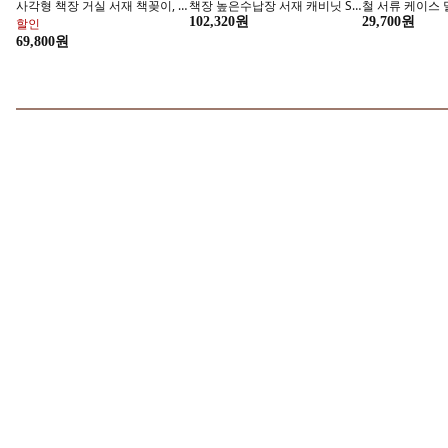
볼륨펌 / 뿌리볼륨 롯드 집게핀
나올 프리미엄 멀티 브러쉬 헤어
글로스앤글로우 
(핑크), 1개
롤 세트 드라이 온도 변색 스타일
링 뿌리볼륨 롤브
링 모발 손상 최소화 탈부착, 프
이, 블랙, 1개
29,000원
8,200원
할인
리미엄 멀티 브러쉬 세트, 1개
로이몬스터 체형커버 래쉬가드
14,090원
지금 구매하기