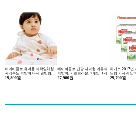
남원은행공방 접이식 다이아 송
아벨라 국산 4인 수저세트, 무광
퓨어리퍼블릭 냉
학 원형상 5인용 81cm, 붉은 대
실버, 숟가락 4p + 젓가락 4p, 1
레이 디스펜서, 
추빛
세트
62,000원
34,420원
8,900원